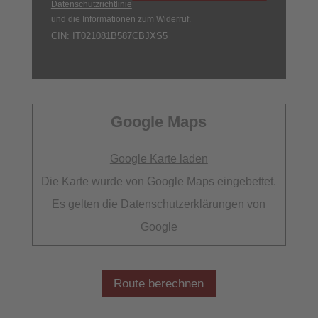
Datenschutzrichtlinie
und die Informationen zum
Widerruf
.
CIN: IT021081B587CBJXS5
Google Maps
Google Karte laden
Die Karte wurde von Google Maps eingebettet.
Es gelten die
Datenschutzerklärungen
von
Google
Route berechnen