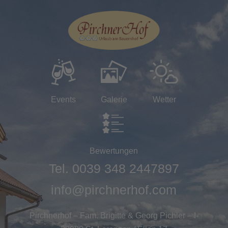
Events
Galerie
Wetter
Bewertungen
Tel.
0039 348 2447897
info@pirchnerhof.com
Pirchnerhof – Fam. Brigitte & Georg Pichler – I-