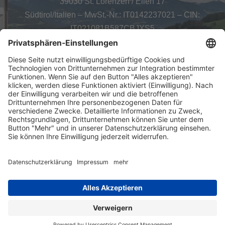
39030 St. Lorenzen / Ellen 17
Südtirol/Italien – MwSt.-Nr.: IT0142237021 – CIN:
IT021081B587CBJXS5
Kontakt & Anfahrt
Impressum
Datenschutz
Kontakt
powered by
Anfrage